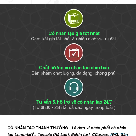
Cỏ nhân tạo giá tốt nhất
Cam kết giá tốt nhất & nhiều dịch vụ ưu đãi.
Chất lượng cỏ nhân tạo đảm bảo
Sản phẩm chất lượng, đa dạng, phong phú.
Tư vấn & hỗ trợ về cỏ nhân tạo 24/7
(Từ 6h30 - 22h tất cả các ngày trong tuần)
CỎ NHÂN TẠO THANH THƯỞNG -
Là đơn vị phân phối cỏ nhân
tạo Limonta(Ý), Tencate (Hà Lan), Bellin turf, CCgrass, AVG, Sản