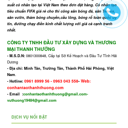
xuất cỏ nhân tạo tại Việt Nam theo đơn đặt hàng. Cỏ nhân tạo
tiêu chuẩn FIFA giá rẻ cho thi công sân bóng đá, sân Tennis,
sân vườn, thảm bóng chuyền,cầu lông, bóng rổ toàn quốc uy
tín, đường chạy điền kinh chất lượng với giá cả cạnh tranh
nhất.
CÔNG TY TNHH ĐẦU TƯ XÂY DỰNG VÀ THƯƠNG
MẠI THANH THƯỞNG
- M.S.D.N:
0801300848, Cấp tại Sở Kế Hoạch và Đầu Tư Tỉnh Hải
Dương
- Địa chỉ: Minh Tân, Trường Tân, Thành Phố Hải Phòng
, Việt
Nam
.
0961 8999 56
-
0963 043 558
-
Web:
- Hotline:
conhantaothanhthuong.com
- Email :
conhantaothanhthuong@gmail.com-
vuthuong19484@gmail.com
DỊCH VỤ NỔI BẬT