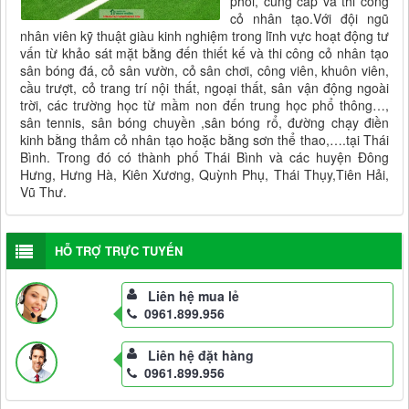
phối, cung cấp và thi công
cỏ nhân tạo.Với đội ngũ
nhân viên kỹ thuật giàu kinh nghiệm trong lĩnh vực hoạt động tư
vấn từ khảo sát mặt bằng đến thiết kế và thi công cỏ nhân tạo
sân bóng đá, cỏ sân vườn, cỏ sân chơi, công viên, khuôn viên,
cầu trượt, cỏ trang trí nội thất, ngoại thất, sân vận động ngoài
trời, các trường học từ mầm non đến trung học phổ thông…,
sân tennis, sân bóng chuyền ,sân bóng rổ, đường chạy điền
kinh bằng thảm cỏ nhân tạo hoặc bằng sơn thể thao,….tại Thái
Bình. Trong đó có thành phố Thái Bình và các huyện Đông
Hưng, Hưng Hà, Kiên Xương, Quỳnh Phụ, Thái Thụy,Tiên Hải,
Vũ Thư.
HỖ TRỢ TRỰC TUYẾN
Liên hệ mua lẻ
0961.899.956
Liên hệ đặt hàng
0961.899.956