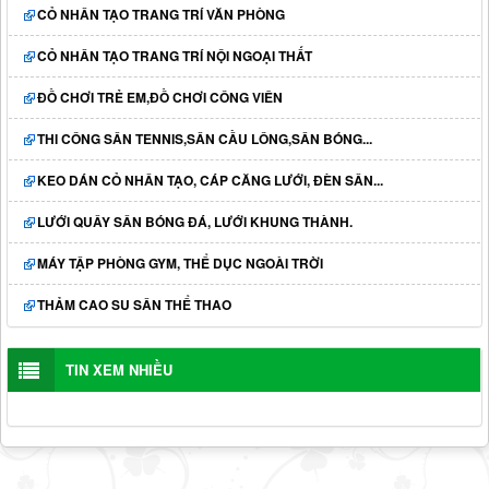
CỎ NHÂN TẠO TRANG TRÍ VĂN PHÒNG
CỎ NHÂN TẠO TRANG TRÍ NỘI NGOẠI THẤT
ĐỒ CHƠI TRẺ EM,ĐỒ CHƠI CÔNG VIÊN
THI CÔNG SÂN TENNIS,SÂN CẦU LÔNG,SÂN BÓNG...
KEO DÁN CỎ NHÂN TẠO, CÁP CĂNG LƯỚI, ĐÈN SÂN...
LƯỚI QUÂY SÂN BÓNG ĐÁ, LƯỚI KHUNG THÀNH.
MÁY TẬP PHÒNG GYM, THỂ DỤC NGOÀI TRỜI
THẢM CAO SU SÂN THỂ THAO
TIN XEM NHIỀU