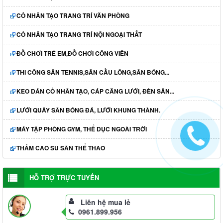
CỎ NHÂN TẠO TRANG TRÍ VĂN PHÒNG
CỎ NHÂN TẠO TRANG TRÍ NỘI NGOẠI THẤT
ĐỒ CHƠI TRẺ EM,ĐỒ CHƠI CÔNG VIÊN
THI CÔNG SÂN TENNIS,SÂN CẦU LÔNG,SÂN BÓNG...
KEO DÁN CỎ NHÂN TẠO, CÁP CĂNG LƯỚI, ĐÈN SÂN...
LƯỚI QUÂY SÂN BÓNG ĐÁ, LƯỚI KHUNG THÀNH.
MÁY TẬP PHÒNG GYM, THỂ DỤC NGOÀI TRỜI
THẢM CAO SU SÂN THỂ THAO
HỖ TRỢ TRỰC TUYẾN
Liên hệ mua lẻ
0961.899.956