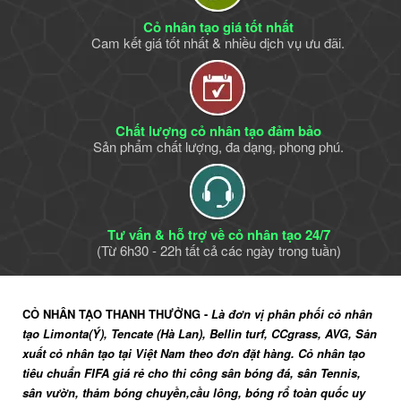
Cỏ nhân tạo giá tốt nhất
Cam kết giá tốt nhất & nhiều dịch vụ ưu đãi.
Chất lượng cỏ nhân tạo đảm bảo
Sản phẩm chất lượng, đa dạng, phong phú.
Tư vấn & hỗ trợ về cỏ nhân tạo 24/7
(Từ 6h30 - 22h tất cả các ngày trong tuần)
CỎ NHÂN TẠO THANH THƯỞNG -
Là đơn vị phân phối cỏ nhân
tạo Limonta(Ý), Tencate (Hà Lan), Bellin turf, CCgrass, AVG, Sản
xuất cỏ nhân tạo tại Việt Nam theo đơn đặt hàng. Cỏ nhân tạo
tiêu chuẩn FIFA giá rẻ cho thi công sân bóng đá, sân Tennis,
sân vườn, thảm bóng chuyền,cầu lông, bóng rổ toàn quốc uy