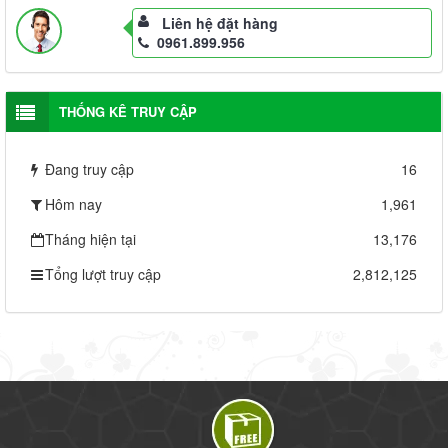
Liên hệ đặt hàng
0961.899.956
THỐNG KÊ TRUY CẬP
Đang truy cập
16
Hôm nay
1,961
Tháng hiện tại
13,176
Tổng lượt truy cập
2,812,125