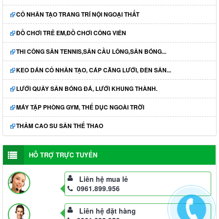
CỎ NHÂN TẠO TRANG TRÍ NỘI NGOẠI THẤT
ĐỒ CHƠI TRẺ EM,ĐỒ CHƠI CÔNG VIÊN
THI CÔNG SÂN TENNIS,SÂN CẦU LÔNG,SÂN BÓNG...
KEO DÁN CỎ NHÂN TẠO, CÁP CĂNG LƯỚI, ĐÈN SÂN...
LƯỚI QUÂY SÂN BÓNG ĐÁ, LƯỚI KHUNG THÀNH.
MÁY TẬP PHÒNG GYM, THỂ DỤC NGOÀI TRỜI
THẢM CAO SU SÂN THỂ THAO
HỖ TRỢ TRỰC TUYẾN
Liên hệ mua lẻ
0961.899.956
Liên hệ đặt hàng