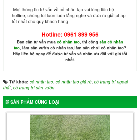
Mọi thông tin tư vấn về cỏ nhân tạo vui lòng liên hệ
hotline, chúng tôi luôn luôn lắng nghe và đưa ra giải pháp
tốt nhất cho quý khách hàng
Hotline: 0961 899 956
Bạn cần tư vấn mua
cỏ nhân tạo
, thi công
sân cỏ nhân
tạo
, làm sân vườn cỏ nhân tạo,làm sân chơi cỏ nhân tạo?
Hãy liên hệ ngay để được tư vấn và nhận ưu đãi với giá tốt
nhất.
Từ khóa:
cỏ nhân tạo
,
cỏ nhân tạo giá rẻ
,
cỏ trang trí ngoại
thất
,
cỏ trang trí sân vườn
SẢN PHẨM CÙNG LOẠI