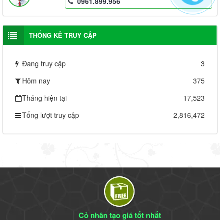
0961.899.956
THỐNG KÊ TRUY CẬP
Đang truy cập
3
Hôm nay
375
Tháng hiện tại
17,523
Tổng lượt truy cập
2,816,472
Cỏ nhân tạo giá tốt nhất