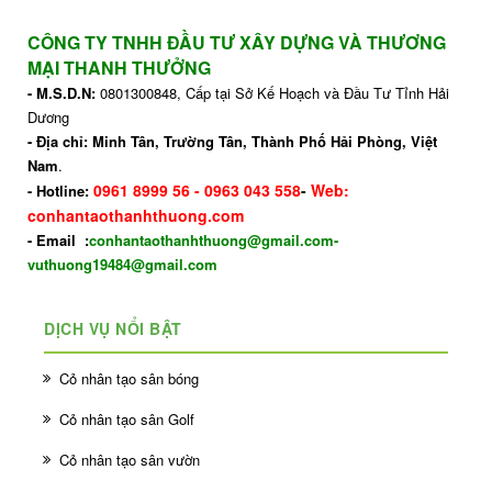
CÔNG TY TNHH ĐẦU TƯ XÂY DỰNG VÀ THƯƠNG
MẠI THANH THƯỞNG
- M.S.D.N:
0801300848, Cấp tại Sở Kế Hoạch và Đầu Tư Tỉnh Hải
Dương
- Địa chỉ: Minh Tân, Trường Tân, Thành Phố Hải Phòng
, Việt
Nam
.
0961 8999 56
-
0963 043 558
-
Web:
- Hotline:
conhantaothanhthuong.com
- Email :
conhantaothanhthuong@gmail.com-
vuthuong19484@gmail.com
DỊCH VỤ NỔI BẬT
Cỏ nhân tạo sân bóng
Cỏ nhân tạo sân Golf
Cỏ nhân tạo sân vườn