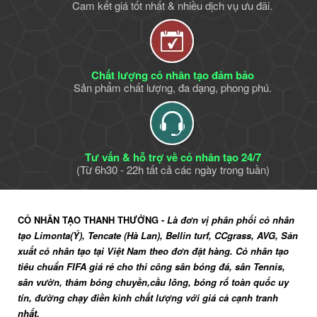
Cam kết giá tốt nhất & nhiều dịch vụ ưu đãi.
Chất lượng cỏ nhân tạo đảm bảo
Sản phẩm chất lượng, đa dạng, phong phú.
Tư vấn & hỗ trợ về cỏ nhân tạo 24/7
(Từ 6h30 - 22h tất cả các ngày trong tuần)
CỎ NHÂN TẠO THANH THƯỞNG -
Là đơn vị phân phối cỏ nhân
tạo Limonta(Ý), Tencate (Hà Lan), Bellin turf, CCgrass, AVG, Sản
xuất cỏ nhân tạo tại Việt Nam theo đơn đặt hàng. Cỏ nhân tạo
tiêu chuẩn FIFA giá rẻ cho thi công sân bóng đá, sân Tennis,
sân vườn, thảm bóng chuyền,cầu lông, bóng rổ toàn quốc uy
tín, đường chạy điền kinh chất lượng với giá cả cạnh tranh
nhất.