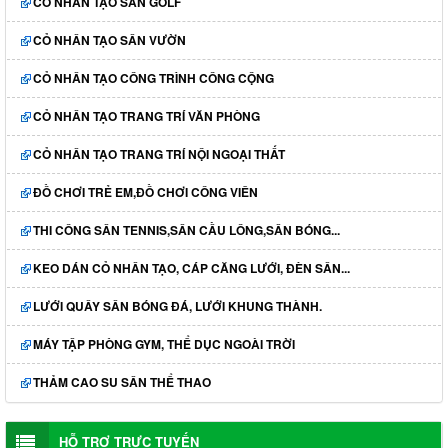
CỎ NHÂN TẠO SÂN GOLF
CỎ NHÂN TẠO SÂN VƯỜN
CỎ NHÂN TẠO CÔNG TRÌNH CÔNG CỘNG
CỎ NHÂN TẠO TRANG TRÍ VĂN PHÒNG
CỎ NHÂN TẠO TRANG TRÍ NỘI NGOẠI THẤT
ĐỒ CHƠI TRẺ EM,ĐỒ CHƠI CÔNG VIÊN
THI CÔNG SÂN TENNIS,SÂN CẦU LÔNG,SÂN BÓNG...
KEO DÁN CỎ NHÂN TẠO, CÁP CĂNG LƯỚI, ĐÈN SÂN...
LƯỚI QUÂY SÂN BÓNG ĐÁ, LƯỚI KHUNG THÀNH.
MÁY TẬP PHÒNG GYM, THỂ DỤC NGOÀI TRỜI
THẢM CAO SU SÂN THỂ THAO
HỖ TRỢ TRỰC TUYẾN