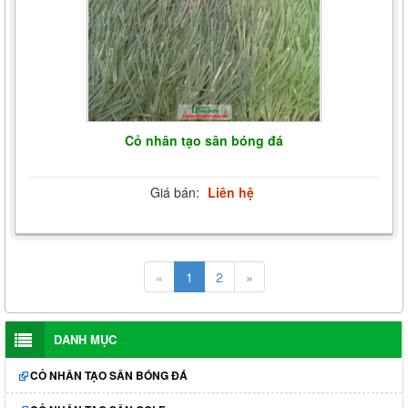
Cỏ nhân tạo sân bóng đá
Giá bán:
Liên hệ
«
1
2
»
DANH MỤC
CỎ NHÂN TẠO SÂN BÓNG ĐÁ