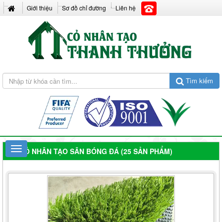
Giới thiệu
Sơ đồ chỉ đường
Liên hệ
Tìm kiếm
CỎ NHÂN TẠO SÂN BÓNG ĐÁ (25 SẢN PHẨM)