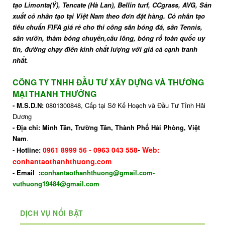
tạo Limonta(Ý), Tencate (Hà Lan), Bellin turf, CCgrass, AVG, Sản
xuất cỏ nhân tạo tại Việt Nam theo đơn đặt hàng. Cỏ nhân tạo
tiêu chuẩn FIFA giá rẻ cho thi công sân bóng đá, sân Tennis,
sân vườn, thảm bóng chuyền,cầu lông, bóng rổ toàn quốc uy
tín, đường chạy điền kinh chất lượng với giá cả cạnh tranh
nhất.
CÔNG TY TNHH ĐẦU TƯ XÂY DỰNG VÀ THƯƠNG
MẠI THANH THƯỞNG
- M.S.D.N:
0801300848, Cấp tại Sở Kế Hoạch và Đầu Tư Tỉnh Hải
Dương
- Địa chỉ: Minh Tân, Trường Tân, Thành Phố Hải Phòng
, Việt
Nam
.
0961 8999 56
-
0963 043 558
-
Web:
- Hotline:
conhantaothanhthuong.com
- Email :
conhantaothanhthuong@gmail.com-
vuthuong19484@gmail.com
DỊCH VỤ NỔI BẬT