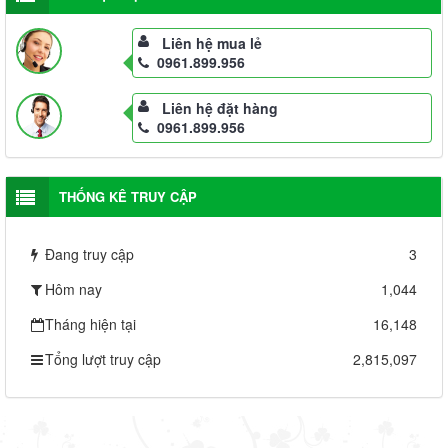
Liên hệ mua lẻ
0961.899.956
Liên hệ đặt hàng
0961.899.956
THỐNG KÊ TRUY CẬP
Đang truy cập
3
Hôm nay
1,044
Tháng hiện tại
16,148
Tổng lượt truy cập
2,815,097